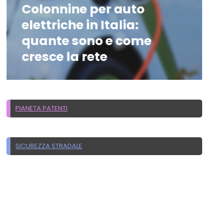
Colonnine per auto
elettriche in Italia:
quante sono e come
cresce la rete
PIANETA PATENTI
SICUREZZA STRADALE