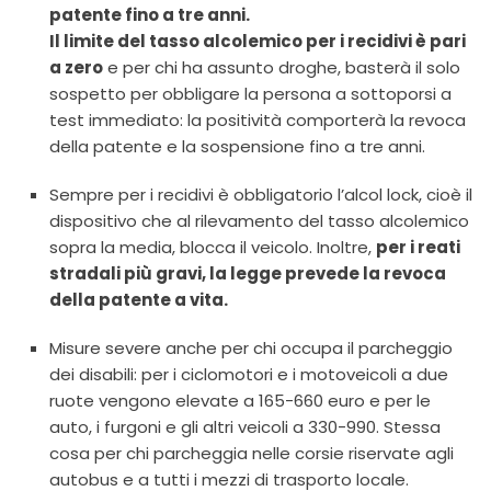
patente fino a tre anni.
Il limite del tasso alcolemico per i recidivi è pari
a zero
e per chi ha assunto droghe, basterà il solo
sospetto per obbligare la persona a sottoporsi a
test immediato: la positività comporterà la revoca
della patente e la sospensione fino a tre anni.
Sempre per i recidivi è obbligatorio l’alcol lock, cioè il
dispositivo che al rilevamento del tasso alcolemico
sopra la media, blocca il veicolo. Inoltre,
per i reati
stradali più gravi, la legge prevede la revoca
della patente a vita.
Misure severe anche per chi occupa il parcheggio
dei disabili: per i ciclomotori e i motoveicoli a due
ruote vengono elevate a 165-660 euro e per le
auto, i furgoni e gli altri veicoli a 330-990. Stessa
cosa per chi parcheggia nelle corsie riservate agli
autobus e a tutti i mezzi di trasporto locale.