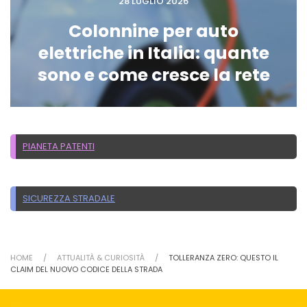
28 LUGLIO 2026
Colonnine per auto
elettriche in Italia: quante
sono e come cresce la rete
PIANETA PATENTI
SICUREZZA STRADALE
HOME
ATTUALITÀ & CURIOSITÀ
TOLLERANZA ZERO: QUESTO IL
CLAIM DEL NUOVO CODICE DELLA STRADA