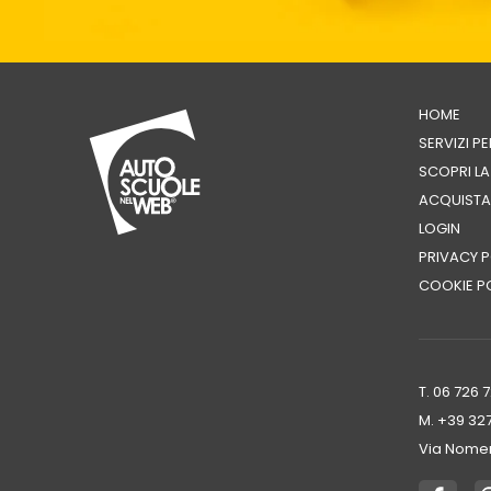
HOME
SERVIZI P
SCOPRI L
ACQUISTA
LOGIN
PRIVACY P
COOKIE P
T. 06 726 
M. +39 ‭32
Via Nomen