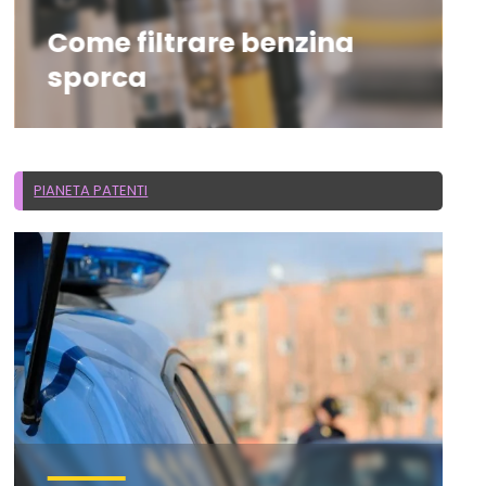
Come filtrare benzina
sporca
PIANETA PATENTI