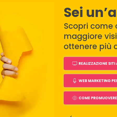
Sei un’
Scopri come 
maggiore visib
ottenere più c
REALIZZAZIONE SIT
WEB MARKETING PE
COME PROMUOVERE 