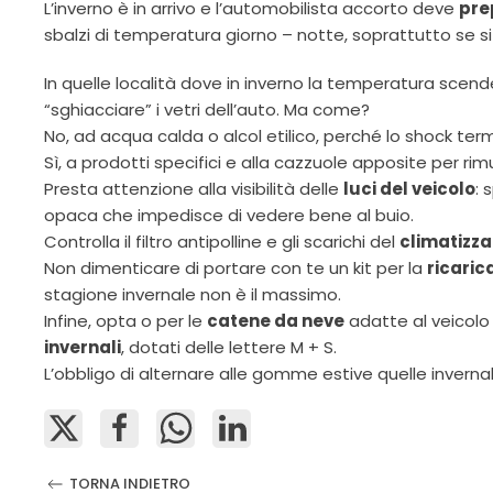
L’inverno è in arrivo e l’automobilista accorto deve
pre
sbalzi di temperatura giorno – notte, soprattutto se si
In quelle località dove in inverno la temperatura scende
“sghiacciare” i vetri dell’auto. Ma come?
No, ad acqua calda o alcol etilico, perché lo shock ter
Sì, a prodotti specifici e alla cazzuole apposite per rim
Presta attenzione alla visibilità delle
luci del veicolo
: 
opaca che impedisce di vedere bene al buio.
Controlla il filtro antipolline e gli scarichi del
climatizza
Non dimenticare di portare con te un kit per la
ricaric
stagione invernale non è il massimo.
Infine, opta o per le
catene da neve
adatte al veicolo
invernali
, dotati delle lettere M + S.
L’obbligo di alternare alle gomme estive quelle invernal
TORNA INDIETRO