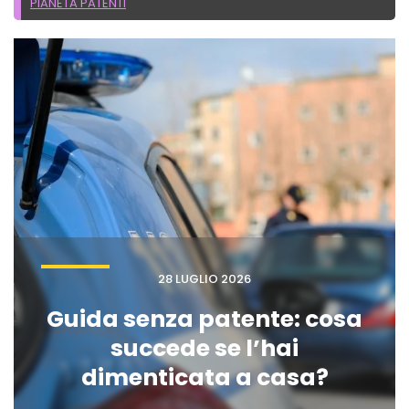
PIANETA PATENTI
28 LUGLIO 2026
Guida senza patente: cosa
succede se l’hai
dimenticata a casa?