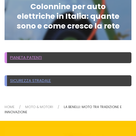
Colonnine per auto
elettriche in Italia: quante
sono e come cresce la rete
PIANETA PATENTI
SICUREZZA STRADALE
HOME
MOTO & MOTORI
LA BENELLI: MOTO TRA TRADIZIONE E
INNOVAZIONE