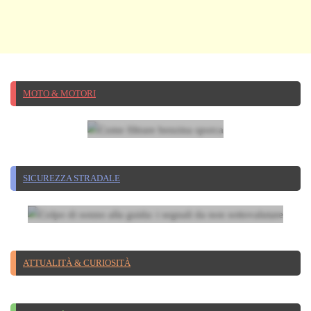
13 GIUGNO 2025
Come
filtrare
benzina
MOTO & MOTORI
sporca
29 LUGLIO 2026
Colpo di sonno alla guida: i
SICUREZZA STRADALE
segnali da non sottovalutare
ATTUALITÀ & CURIOSITÀ