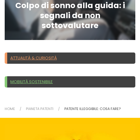
Colpo di sonno alla guida: i
segnali da non
sottovalutare
ATTUALITÀ & CURIOSITÀ
MOBILITÀ SOSTENIBILE
HOME
PIANETA PATENTI
PATENTE ILLEGGIBILE: COSA FARE?