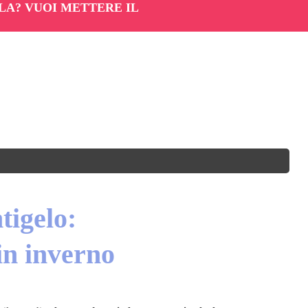
LA? VUOI METTERE IL
tigelo:
in inverno