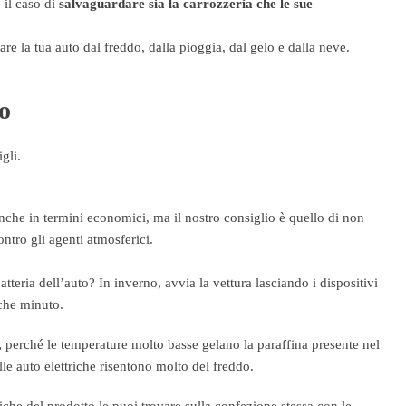
 il caso di
salvaguardare sia la carrozzeria che le sue
re la tua auto dal freddo, dalla pioggia, dal gelo e dalla neve.
no
gli.
nche in termini economici, ma il nostro consiglio è quello di non
contro gli agenti atmosferici.
atteria dell’auto? In inverno, avvia la vettura lasciando i dispositivi
lche minuto.
,
perché le temperature molto basse gelano la paraffina presente nel
le auto elettriche risentono molto del freddo.