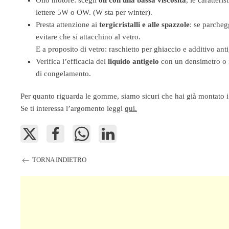
Olio motore: scegli
oli con una bassa viscosità
, le caratteri
lettere 5W o OW. (W sta per winter).
Presta attenzione ai
tergicristalli e alle spazzole
: se parchegg
evitare che si attacchino al vetro.
E a proposito di vetro: raschietto per ghiaccio e additivo an
Verifica l’efficacia del
liquido antigelo
con un densimetro o ri
di congelamento.
Per quanto riguarda le gomme, siamo sicuri che hai già montato i
Se ti interessa l’argomento leggi
qui.
TORNA INDIETRO