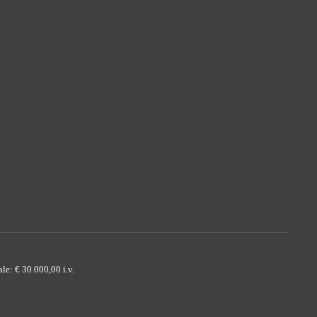
e: € 30.000,00 i.v.