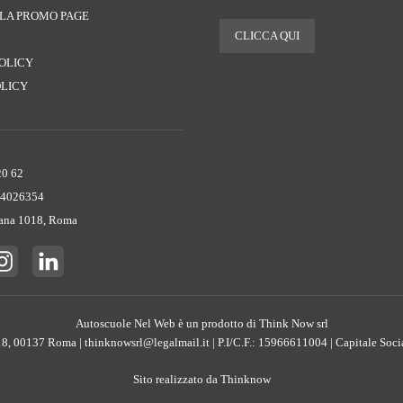
 LA PROMO PAGE
CLICCA QUI
POLICY
OLICY
20 62
 4026354‬
ana 1018, Roma
Autoscuole Nel Web è un prodotto di Think Now srl
, 00137 Roma | thinknowsrl@legalmail.it | P.I/C.F.: 15966611004 | Capitale Social
Sito realizzato da
Thinknow