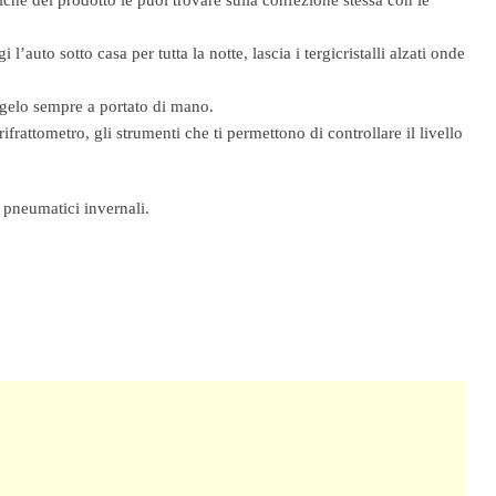
stiche del prodotto le puoi trovare sulla confezione stessa con le
i l’auto sotto casa per tutta la notte, lascia i tergicristalli alzati onde
tigelo sempre a portato di mano.
frattometro, gli strumenti che ti permettono di controllare il livello
 pneumatici invernali.