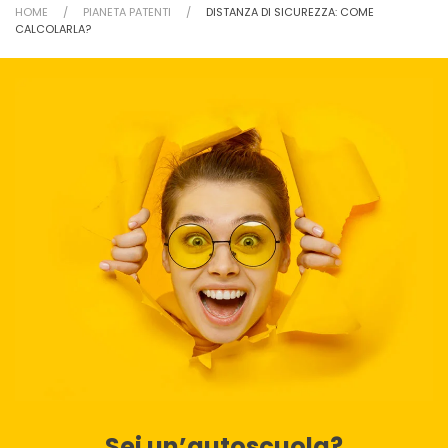
HOME
PIANETA PATENTI
DISTANZA DI SICUREZZA: COME
CALCOLARLA?
Sei un’autoscuola?