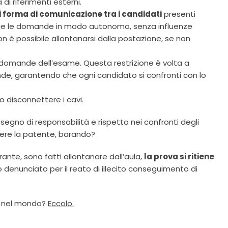
di riferimenti esterni.
i forma di comunicazione tra i candidati
presenti
olge le domande in modo autonomo, senza influenze
on è possibile allontanarsi dalla postazione, se non
 domande dell’esame. Questa restrizione è volta a
ande, garantendo che ogni candidato si confronti con lo
o disconnettere i cavi.
segno di responsabilità e rispetto nei confronti degli
ndere la patente, barando?
rante, sono fatti allontanare dall’aula,
la prova si ritiene
to denunciato per il reato di illecito conseguimento di
te nel mondo?
Eccolo.