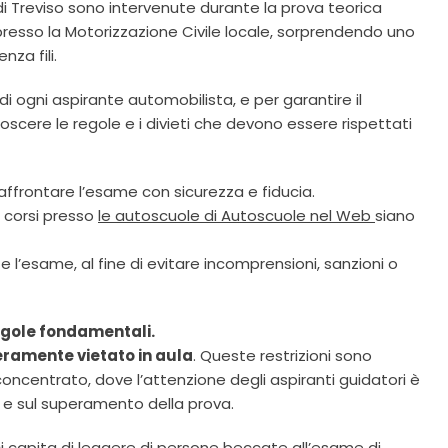
di Treviso sono intervenute durante la prova teorica
presso la Motorizzazione Civile locale, sorprendendo uno
za fili.
 ogni aspirante automobilista, e per garantire il
cere le regole e i divieti che devono essere rispettati
affrontare l’esame con sicurezza e fiducia.
 corsi presso
le autoscuole di Autoscuole nel Web
siano
’esame, al fine di evitare incomprensioni, sanzioni o
egole fondamentali.
veramente vietato in aula
. Queste restrizioni sono
centrato, dove l’attenzione degli aspiranti guidatori è
i e sul superamento della prova.
ci capita di leggere di persone beccate all’esame di