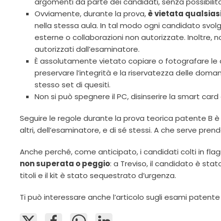
argomenti da parte dei candidati, senza possibilità 
Ovviamente, durante la prova,
è vietata qualsias
nella stessa aula. In tal modo ogni candidato sv
esterne o collaborazioni non autorizzate. Inoltre, n
autorizzati dall’esaminatore.
È assolutamente vietato copiare o fotografare le
preservare l’integrità e la riservatezza delle dom
stesso set di quesiti.
Non si può spegnere il PC, disinserire la smart card 
Seguire le regole durante la prova teorica patente B è 
altri, dell’esaminatore, e di sé stessi. A che serve pre
Anche perché, come anticipato, i candidati colti in flag
non superata o peggio
: a Treviso, il candidato è sta
titoli e il kit è stato sequestrato d’urgenza.
Ti può interessare anche l’articolo sugli esami paten