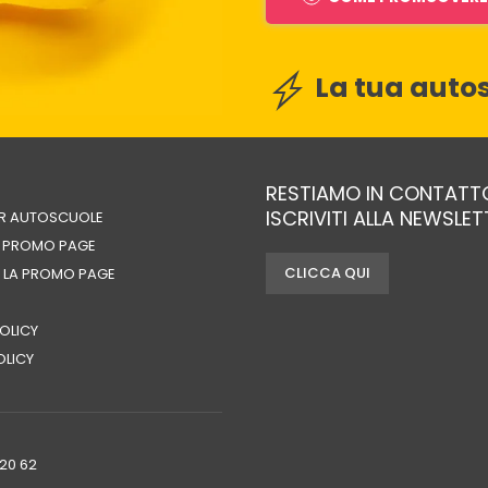
La tua autos
RESTIAMO IN CONTATT
ISCRIVITI ALLA NEWSLE
ER AUTOSCUOLE
A PROMO PAGE
CLICCA QUI
 LA PROMO PAGE
OLICY
OLICY
720 62