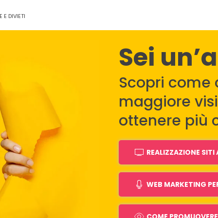
E DIVIETI
Sei un’
Scopri come 
maggiore visib
ottenere più c
REALIZZAZIONE SIT
WEB MARKETING PE
COME PROMUOVERE 