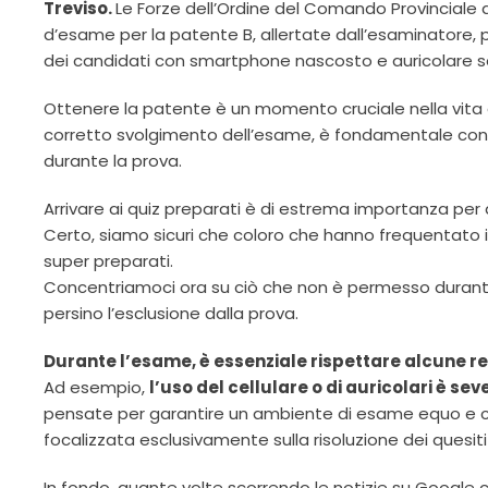
Treviso.
Le Forze dell’Ordine del Comando Provinciale 
d’esame per la patente B, allertate dall’esaminatore, 
dei candidati con smartphone nascosto e auricolare sen
Ottenere la patente è un momento cruciale nella vita di
corretto svolgimento dell’esame, è fondamentale conos
durante la prova.
Arrivare ai quiz preparati è di estrema importanza per 
Certo, siamo sicuri che coloro che hanno frequentato i
super preparati.
Concentriamoci ora su ciò che non è permesso durante l
persino l’esclusione dalla prova.
Durante l’esame, è essenziale rispettare alcune r
Ad esempio,
l’uso del cellulare o di auricolari è se
pensate per garantire un ambiente di esame equo e con
focalizzata esclusivamente sulla risoluzione dei quesit
In fondo, quante volte scorrendo le notizie su Google 