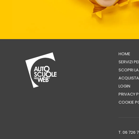
HOME
SERVIZI P
SCOPRI L
ACQUISTA
LOGIN
PRIVACY P
COOKIE P
T. 06 726 