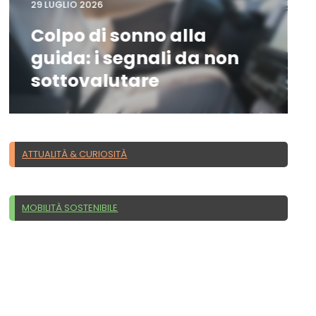
29 LUGLIO 2026
Colpo di sonno alla
guida: i segnali da non
sottovalutare
ATTUALITÀ & CURIOSITÀ
MOBILITÀ SOSTENIBILE