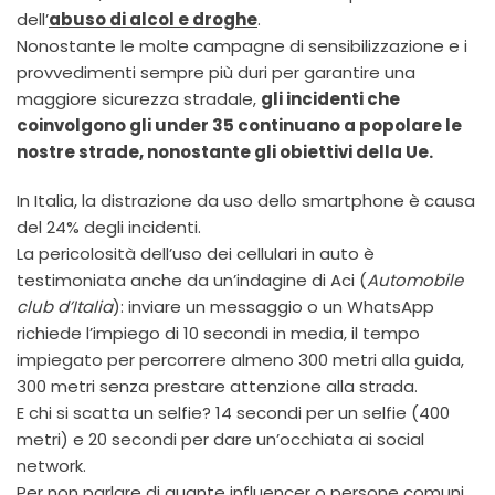
dell’
abuso di alcol e droghe
.
Nonostante le molte campagne di sensibilizzazione e i
provvedimenti sempre più duri per garantire una
maggiore sicurezza stradale,
gli incidenti che
coinvolgono gli under 35 continuano a popolare le
nostre strade, nonostante gli obiettivi della Ue.
In Italia, la distrazione da uso dello smartphone è causa
del 24% degli incidenti.
La pericolosità dell’uso dei cellulari in auto è
testimoniata anche da un’indagine di Aci (
Automobile
club d’Italia
): inviare un messaggio o un WhatsApp
richiede l’impiego di 10 secondi in media, il tempo
impiegato per percorrere almeno 300 metri alla guida,
300 metri senza prestare attenzione alla strada.
E chi si scatta un selfie? 14 secondi per un selfie (400
metri) e 20 secondi per dare un’occhiata ai social
network.
Per non parlare di quante influencer o persone comuni