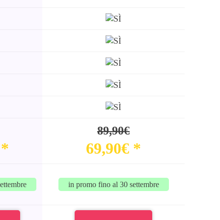
89,90€
 *
69,90€ *
settembre
in promo fino al 30 settembre