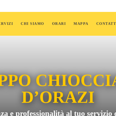
ERVIZI
CHI SIAMO
ORARI
MAPPA
CONTATT
PPO CHIOCCIA
D’ORAZI
 e professionalità al tuo servizio 