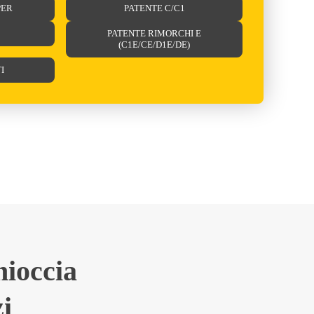
PER
PATENTE C/C1
1
PATENTE RIMORCHI E
(C1E/CE/D1E/DE)
I
ioccia
i