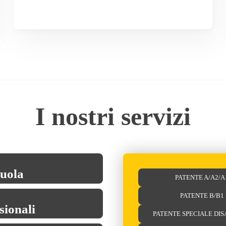
I nostri servizi
cuola
PATENTE A/A2/A
PATENTE B/B1
sionali
PATENTE SPECIALE DIS