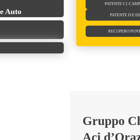
PATENTE C1 CAM
he Auto
PATENTE D E D
RECUPERO PUNT
Gruppo Ch
Aci d’Oraz