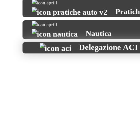
Pratic
Nautica
Delegazione ACI