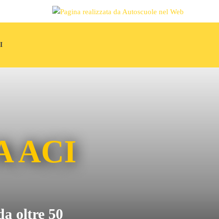
I
 ACI
da oltre 50