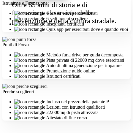
Istruzione e Formazione
Oltre 85 anni di storia e di
formazione al servizio della
Corsi in orari personalizzati
6 sedi tra cui scegliere
prevenzione e della cultura stradale.
Insegnanti certificati
Quiz app per esercitarti dove e quando vuoi
Punti di Forza
Metodo furia drive per guida decomposta
Pista privata di 22000 mq dove esercitarsi
Auto di ultima generazione per imparare
Prenotazione guide online
Istruttori certificati
Perché sceglierci
Incluso nel prezzo della patente B
Lezioni con istruttori qualificati
22.000mq di pista attrezzata
Attestato di fine corso