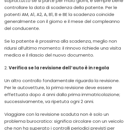
soprattutto se si parte per molti giorni, è sempre bene
controllare la data di scadenza della patente. Per le
patenti AM, A1, A2, A, B1, B e BE la scadenza coincide
generalmente con il giorno e il mese del compleanno
del conducente.
Se la patente è prossima alla scadenza, meglio non
ridursi all’ultimo momento: il rinnovo richiede una visita
medica e il rilascio del nuovo documento.
2.
Verifica se la revisione dell’auto è in regola
Un altro controllo fondamentale riguarda la revisione.
Per le autovetture, la prima revisione deve essere
effettuata dopo 4 anni dalla prima immatricolazione;
successivamente, va ripetuta ogni 2 anni.
Viaggiare con la revisione scaduta non è solo un
problema burocratico: significa circolare con un veicolo
che non ha superato i controlli periodici previsti per