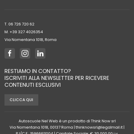
T. 06 726 720 62
M. +39 ‭327 4026354‬
Via Nomentana 1018, Roma
RESTIAMO IN CONTATTO?
ISCRIVITI ALLA NEWSLETTER PER RICEVERE
CONTENUTI ESCLUSIVI
CLICCA QUI
Autoscuole Nel Web è un prodotto di Think Now srl
Via Nomentana 1018, 00137 Roma | thinknowsrl@legalmail.it |
P.I/C.F.: 15966611004 | Capitale Sociale: € 30.000,00 i.v.