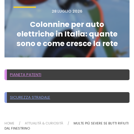
28 LUGLIO 2026
Colonnine per auto
elettriche in Italia: quante
sono e come cresce la rete
PIANETA PATENTI
SICUREZZA STRADALE
HOME
ATTUALITÀ & CURIOSITÀ
MULTE PIÙ SEVERE SE BUTTI RIFIUTI
DAL FINESTRINO