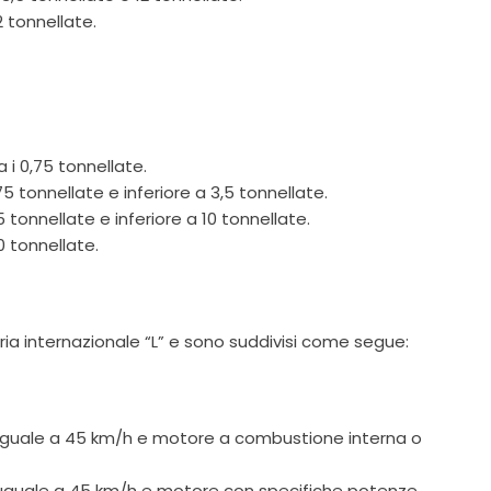
 tonnellate.
i 0,75 tonnellate.
 tonnellate e inferiore a 3,5 tonnellate.
tonnellate e inferiore a 10 tonnellate.
 tonnellate.
ria internazionale “L” e sono suddivisi come segue:
 o uguale a 45 km/h e motore a combustione interna o
 o uguale a 45 km/h e motore con specifiche potenze.