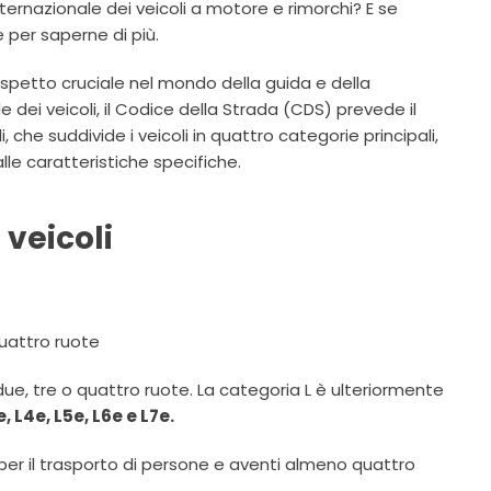
nternazionale dei veicoli a motore e rimorchi? E se
 per saperne di più.
 aspetto cruciale nel mondo della guida e della
le dei veicoli, il Codice della Strada (CDS) prevede il
, che suddivide i veicoli in quattro categorie principali,
lle caratteristiche specifiche.
 veicoli
quattro ruote
ue, tre o quattro ruote. La categoria L è ulteriormente
e, L4e, L5e, L6e e L7e.
 per il trasporto di persone e aventi almeno quattro