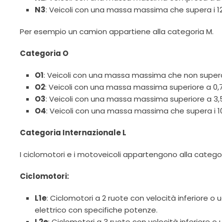
N3
: Veicoli con una massa massima che supera i 12
Per esempio un camion appartiene alla categoria M.
Categoria O
O1
: Veicoli con una massa massima che non supera 
O2
: Veicoli con una massa massima superiore a 0,75
O3
: Veicoli con una massa massima superiore a 3,5 
O4
: Veicoli con una massa massima che supera i 10
Categoria Internazionale L
I ciclomotori e i motoveicoli appartengono alla catego
Ciclomotori:
L1e
: Ciclomotori a 2 ruote con velocità inferiore
elettrico con specifiche potenze.
L2e
: Ciclomotori a 3 ruote con velocità inferiore