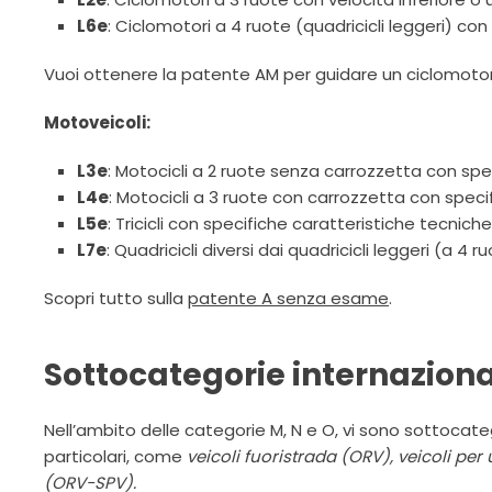
L6e
: Ciclomotori a 4 ruote (quadricicli leggeri) co
Vuoi ottenere la patente AM per guidare un ciclomoto
Motoveicoli:
L3e
: Motocicli a 2 ruote senza carrozzetta con spec
L4e
: Motocicli a 3 ruote con carrozzetta con specif
L5e
: Tricicli con specifiche caratteristiche tecniche
L7e
: Quadricicli diversi dai quadricicli leggeri (a 4
Scopri tutto sulla
patente A senza esame
.
Sottocategorie internazionali
Nell’ambito delle categorie M, N e O, vi sono sottocate
particolari, come
veicoli fuoristrada (ORV), veicoli per
(ORV-SPV).