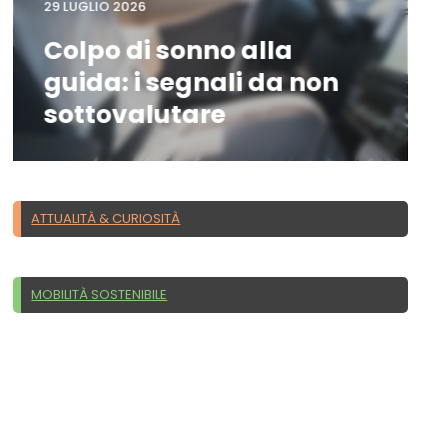
29 LUGLIO 2026
Colpo di sonno alla
guida: i segnali da non
sottovalutare
ATTUALITÀ & CURIOSITÀ
MOBILITÀ SOSTENIBILE