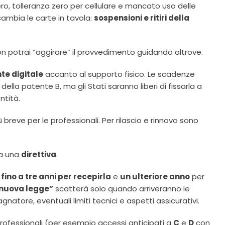
ro, tolleranza zero per cellulare e mancato uso delle
 cambia le carte in tavola:
sospensioni e ritiri della
 non potrai “aggirare” il provvedimento guidando altrove.
te digitale
accanto al supporto fisico. Le scadenze
ella patente B, ma gli Stati saranno liberi di fissarla a
tità.
 breve per le professionali. Per rilascio e rinnovo sono
ma una
direttiva
.
o
fino a tre anni per recepirla
e
un ulteriore anno
per
 nuova legge”
scatterà solo quando arriveranno le
natore, eventuali limiti tecnici e aspetti assicurativi.
si professionali (per esempio accessi anticipati a
C
e
D
con