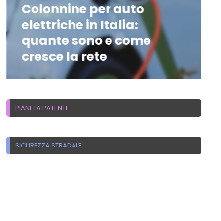
Colonnine per auto
elettriche in Italia:
quante sono e come
cresce la rete
PIANETA PATENTI
SICUREZZA STRADALE