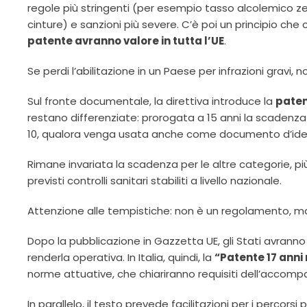
regole più stringenti (per esempio tasso alcolemico ze
cinture) e sanzioni più severe. C’è poi un principio che
patente avranno valore in tutta l’UE
.
Se perdi l’abilitazione in un Paese per infrazioni gravi,
Sul fronte documentale, la direttiva introduce la
paten
restano differenziate: prorogata a 15 anni la scadenza d
10, qualora venga usata anche come documento d’iden
Rimane invariata la scadenza per le altre categorie, più
previsti controlli sanitari stabiliti a livello nazionale.
Attenzione alle tempistiche: non è un regolamento, 
Dopo la pubblicazione in Gazzetta UE, gli Stati avrann
renderla operativa. In Italia, quindi, la
“Patente 17 anni
norme attuative, che chiariranno requisiti dell’accompag
In parallelo, il testo prevede facilitazioni per i percor