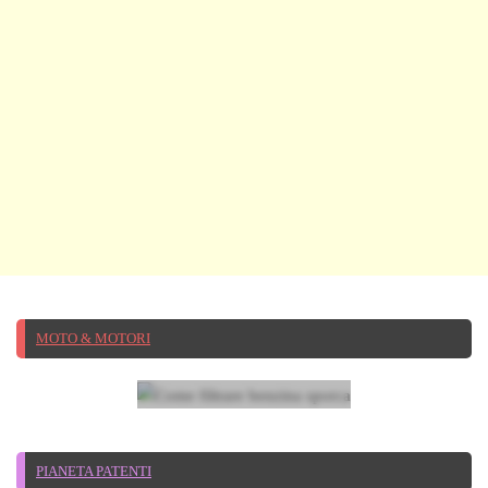
13 GIUGNO 2025
Come
filtrare
benzina
MOTO & MOTORI
sporca
28 LUGLIO 2026
Guida senza patente: cosa
succede se l’hai dimenticata a
PIANETA PATENTI