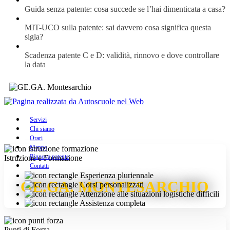
Guida senza patente: cosa succede se l’hai dimenticata a casa?
MIT-UCO sulla patente: sai davvero cosa significa questa
sigla?
Scadenza patente C e D: validità, rinnovo e dove controllare
la data
Servizi
Chi siamo
Orari
Mappa
Rinnova patente
Istruzione e Formazione
Contatti
Esperienza pluriennale
GE.GA. MONTESARCHIO
Corsi personalizzati
Attenzione alle situazioni logistiche difficili
Assistenza completa
Punti di Forza