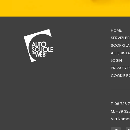
HOME
SERVIZI P
SCOPRI L
ACQUISTA
LOGIN
PRIVACY P
COOKIE P
T. 06 726 
M. +39 ‭32
Via Nomen