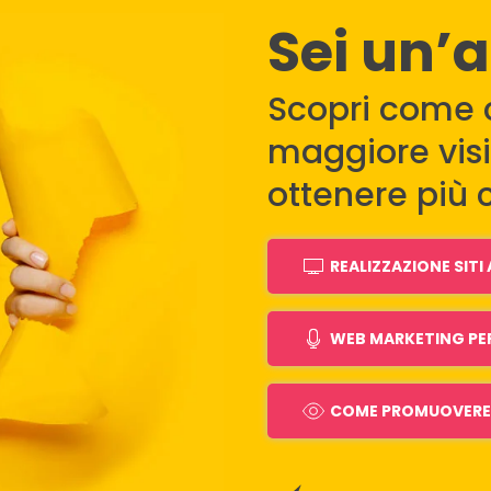
Sei un’
Scopri come 
maggiore visib
ottenere più c
REALIZZAZIONE SIT
WEB MARKETING PE
COME PROMUOVERE 