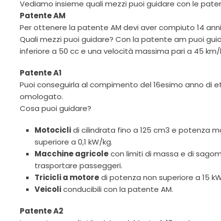
Vediamo insieme quali mezzi puoi guidare con le patenti
Patente AM
Per ottenere la patente AM devi aver compiuto 14 anni
Quali mezzi puoi guidare? Con la patente am puoi guidar
inferiore a 50 cc e una velocità massima pari a 45 km/
Patente A1
Puoi conseguirla al compimento del 16esimo anno di e
omologato.
Cosa puoi guidare?
Motocicli
di cilindrata fino a 125 cm3 e potenza 
superiore a 0,1 kW/kg.
Macchine agricole
con limiti di massa e di sagom
trasportare passeggeri.
Tricicli a motore
di potenza non superiore a 15 kW
Veicoli
conducibili con la patente AM.
Patente A2