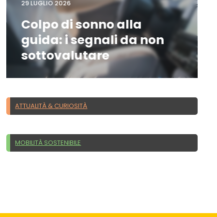
29 LUGLIO 2026
Colpo di sonno alla
guida: i segnali da non
sottovalutare
ATTUALITÀ & CURIOSITÀ
MOBILITÀ SOSTENIBILE