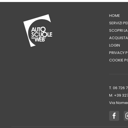
HOME
SERVIZI P
SCOPRI L
ACQUISTA
LOGIN
PRIVACY P
COOKIE P
T. 06 726 
M. +39 ‭32
Via Nomen