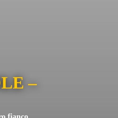
LE –
ro fianco