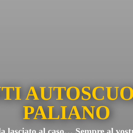
TI AUTOSCUO
PALIANO
a lasciato al caso… Sempre al vost