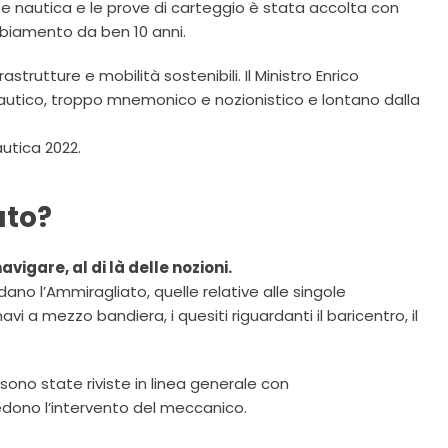
nte nautica e le prove di carteggio è stata accolta con
ambiamento da ben 10 anni.
strutture e mobilità sostenibili. Il Ministro Enrico
nautico, troppo mnemonico e nozionistico e lontano dalla
utica 2022.
ato?
igare, al di là delle nozioni.
o l’Ammiragliato, quelle relative alle singole
i a mezzo bandiera, i quesiti riguardanti il baricentro, il
ono state riviste in linea generale con
iedono l’intervento del meccanico.