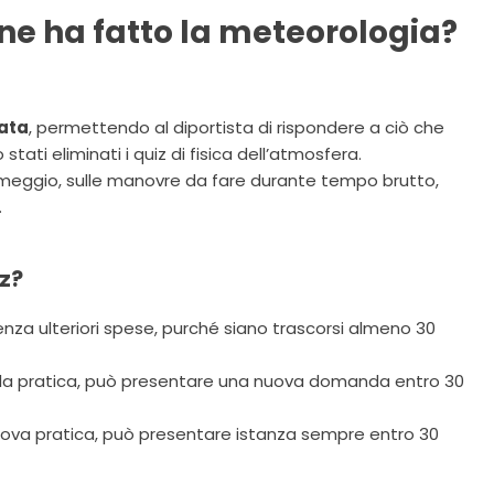
ine ha fatto la meteorologia?
cata
, permettendo al diportista di rispondere a ciò che
ati eliminati i quiz di fisica dell’atmosfera.
i ormeggio, sulle manovre da fare durante tempo brutto,
.
iz?
enza ulteriori spese, purché siano trascorsi almeno 30
n la pratica, può presentare una nuova domanda entro 30
prova pratica, può presentare istanza sempre entro 30