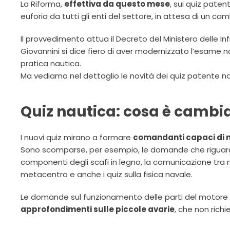
La Riforma,
effettiva da questo mese
, sui quiz pate
euforia da tutti gli enti del settore, in attesa di un c
Il provvedimento attua il Decreto del Ministero delle Infra
Giovannini si dice fiero di aver modernizzato l’esame 
pratica nautica.
Ma vediamo nel dettaglio le novità dei quiz patente na
Quiz nautica: cosa è cambi
I nuovi quiz mirano a formare
comandanti capaci di nav
Sono scomparse, per esempio, le domande che riguardan
componenti degli scafi in legno, la comunicazione tra nav
metacentro e anche i quiz sulla fisica navale.
Le domande sul funzionamento delle parti del motore s
approfondimenti sulle piccole avarie
, che non rich