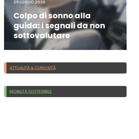
29 LUGLIO 2026
Colpo di sonno alla
guida: i segnali da non
sottovalutare
ATTUALITÀ & CURIOSITÀ
MOBILITÀ SOSTENIBILE