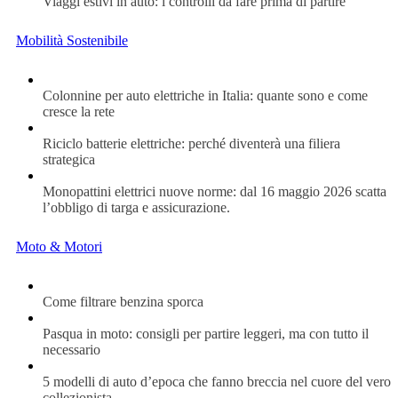
Viaggi estivi in auto: i controlli da fare prima di partire
Mobilità Sostenibile
Colonnine per auto elettriche in Italia: quante sono e come
cresce la rete
Riciclo batterie elettriche: perché diventerà una filiera
strategica
Monopattini elettrici nuove norme: dal 16 maggio 2026 scatta
l’obbligo di targa e assicurazione.
Moto & Motori
Come filtrare benzina sporca
Pasqua in moto: consigli per partire leggeri, ma con tutto il
necessario
5 modelli di auto d’epoca che fanno breccia nel cuore del vero
collezionista