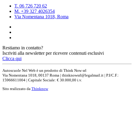
T. 06 726 720 62
M. +39 ‭327 4026354‬
Via Nomentana 1018, Roma
Restiamo in contatto?
Iscriviti alla newsletter per ricevere contenuti esclusivi
Clicca qui
Autoscuole Nel Web è un prodotto di Think Now srl
Via Nomentana 1018, 00137 Roma | thinknowsrl@legalmail.it | P.I/C.F.:
15966611004 | Capitale Sociale: € 30.000,00 i.v.
Sito realizzato da
Thinknow